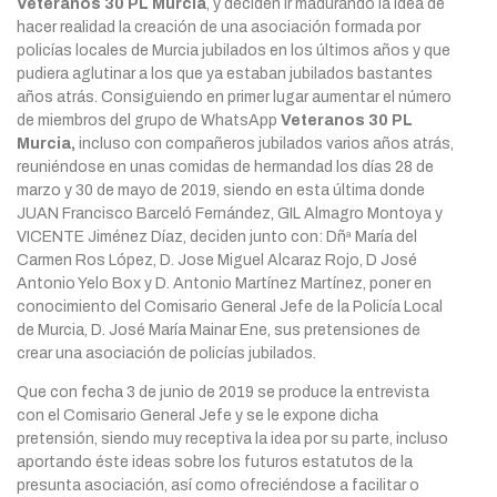
Veteranos 30 PL Murcia
, y deciden ir madurando la idea de
hacer realidad la creación de una asociación formada por
policías locales de Murcia jubilados en los últimos años y que
pudiera aglutinar a los que ya estaban jubilados bastantes
años atrás. Consiguiendo en primer lugar aumentar el número
de miembros del grupo de WhatsApp
Veteranos 30 PL
Murcia,
incluso con compañeros jubilados varios años atrás,
reuniéndose en unas comidas de hermandad los días 28 de
marzo y 30 de mayo de 2019, siendo en esta última donde
JUAN Francisco Barceló Fernández, GIL Almagro Montoya y
VICENTE Jiménez Díaz, deciden junto con: Dñª María del
Carmen Ros López, D. Jose Miguel Alcaraz Rojo, D José
Antonio Yelo Box y D. Antonio Martínez Martínez, poner en
conocimiento del Comisario General Jefe de la Policía Local
de Murcia, D. José María Mainar Ene, sus pretensiones de
crear una asociación de policías jubilados.
Que con fecha 3 de junio de 2019 se produce la entrevista
con el Comisario General Jefe y se le expone dicha
pretensión, siendo muy receptiva la idea por su parte, incluso
aportando éste ideas sobre los futuros estatutos de la
presunta asociación, así como ofreciéndose a facilitar o